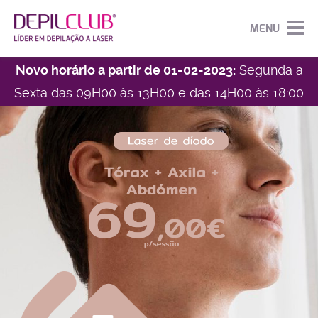
MENU
Novo horário a partir de 01-02-2023:
Segunda a
Sexta das 09H00 às 13H00 e das 14H00 às 18:00
HOME
EMPRESA
DEPILAÇÃO
SOBRE A DEPILCLUB
NOTÍCIAS
DEPILAÇÃO FEMININA
OPORTUNIDADES
CAMPANHAS
DEPILAÇÃO MASCULINA
CENTROS
DEPILAÇÃO JOVENS
CONTACTOS
DEPILPARTNER
LASER DIODO ACTIVE +
TORNE-SE PARCEIRO DEPILCLUB
NO HAIR DEPIL CARE