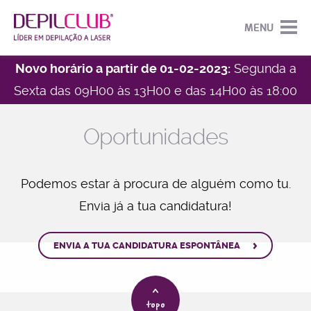
MENU
Novo horário a partir de 01-02-2023:
Segunda a
Sexta das 09H00 às 13H00 e das 14H00 às 18:00
HOME
EMPRESA
Oportunidades
DEPILAÇÃO
SOBRE A DEPILCLUB
NOTÍCIAS
DEPILAÇÃO FEMININA
OPORTUNIDADES
Podemos estar à procura de alguém como tu.
CAMPANHAS
DEPILAÇÃO MASCULINA
Envia já a tua candidatura!
CENTROS
DEPILAÇÃO JOVENS
CONTACTOS
>
ENVIA A TUA CANDIDATURA ESPONTÂNEA
DEPILPARTNER
LASER DIODO ACTIVE +
TORNE-SE PARCEIRO DEPILCLUB
NO HAIR DEPIL CARE
>
topo