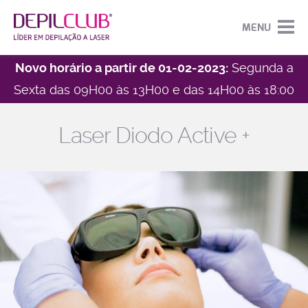
MENU
Novo horário a partir de 01-02-2023:
Segunda a
Sexta das 09H00 às 13H00 e das 14H00 às 18:00
HOME
EMPRESA
Laser Diodo Active +
DEPILAÇÃO
SOBRE A DEPILCLUB
NOTÍCIAS
DEPILAÇÃO FEMININA
OPORTUNIDADES
CAMPANHAS
DEPILAÇÃO MASCULINA
CENTROS
DEPILAÇÃO JOVENS
CONTACTOS
DEPILPARTNER
LASER DIODO ACTIVE +
TORNE-SE PARCEIRO DEPILCLUB
NO HAIR DEPIL CARE